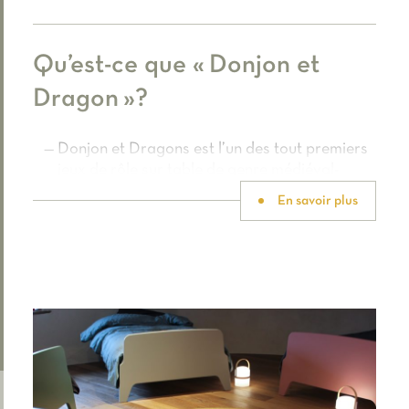
Qu’est-ce que « Donjon et
Dragon »?
Donjon et Dragons est l’un des tout premiers
jeux de rôle sur table de genre médiéval-
fantastique créé dans les années 1970 par les
En savoir plus
Américains Gary Gygax et Dave Arneson.
C’est un univers merveilleux, avec :
des peuples et animaux fabuleux : Elfes,
Orques, Nains, Dragons, etc. ;
une magie qui permet de vaincre les lois
de la nature ;
des dieux qui interagissent avec le monde
en accordant des pouvoirs à leurs prêtres
;
des dimensions parallèles, où vivent les