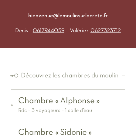
bienvenue@lemoulinsurlacrete.fr
Denis :
0617944059
Valérie :
0627323712
Découvrez les chambres du moulin
Chambre « Alphonse »
Rdc – 3 voyageurs – 1 salle d’eau
Chambre « Sidonie »